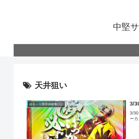
中堅サ
天井狙い
3
ゆる～り期待値稼働日記
3/
ーカ