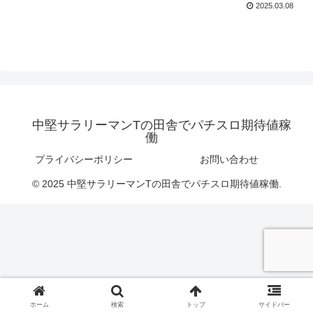
2025.03.08
中堅サラリーマンTの田舎でパチスロ期待値稼
働
プライバシーポリシー
お問い合わせ
© 2025 中堅サラリーマンTの田舎でパチスロ期待値稼働.
ホーム
検索
トップ
サイドバー